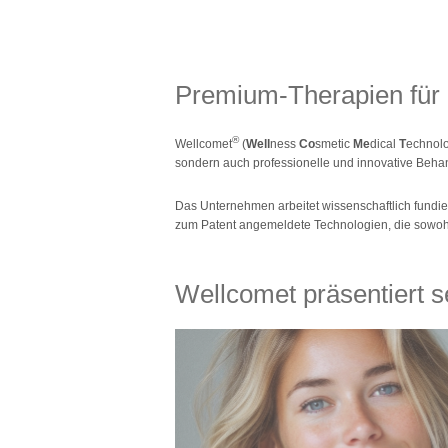
Premium-Therapien für 
®
Wellcomet
(
Well
ness
Co
smetic
Me
dical
T
echnolo
sondern auch professionelle und innovative Behan
Das Unternehmen arbeitet wissenschaftlich fundier
zum Patent angemeldete Technologien, die sowohl
Wellcomet präsentiert s