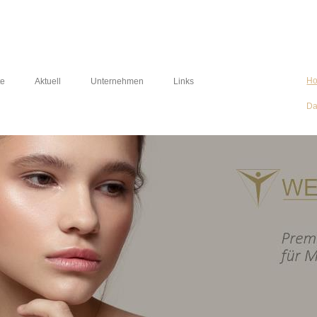
H
te
Aktuell
Unternehmen
Links
Da