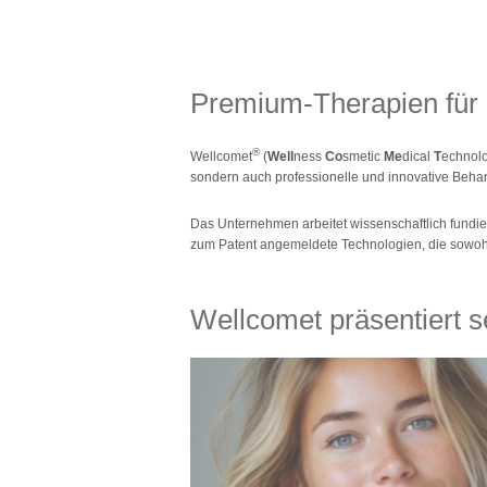
Premium-Therapien für 
®
Wellcomet
(
Well
ness
Co
smetic
Me
dical
T
echnolo
sondern auch professionelle und innovative Behan
Das Unternehmen arbeitet wissenschaftlich fundier
zum Patent angemeldete Technologien, die sowohl
Wellcomet präsentiert s