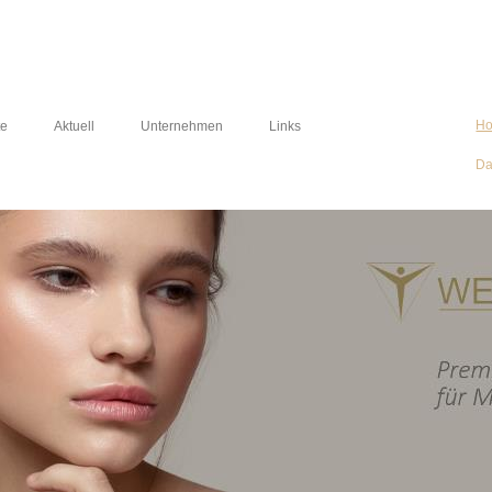
H
te
Aktuell
Unternehmen
Links
Da